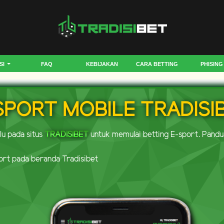
SI
FAQ
KEBIJAKAN
CARA BETTING
PHISING
SPORT MOBILE TRADISI
lu pada situs
TRADISIBET
untuk memulai betting E-sport. Pandua
port pada beranda Tradisibet