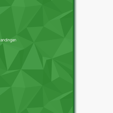
tandingan