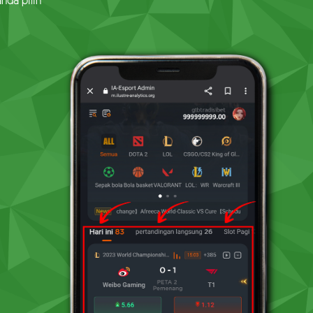
nda pilih