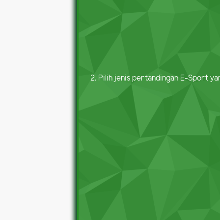
Pilih jenis pertandingan E-Sport y